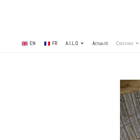
EN
FR
A.I.L.O
Actualité
Créations