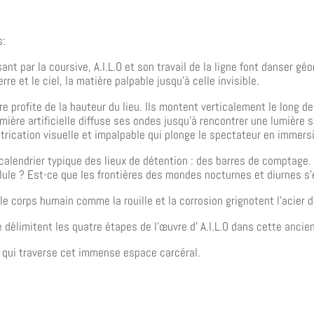
s:
ant par la coursive, A.I.L.O et son travail de la ligne font danser g
erre et le ciel, la matière palpable jusqu’à celle invisible.
 profite de la hauteur du lieu. Ils montent verticalement le long de
mière artificielle diffuse ses ondes jusqu’à rencontrer une lumière s
ntrication visuelle et impalpable qui plonge le spectateur en immers
calendrier typique des lieux de détention : des barres de comptage. 
lule ? Est-ce que les frontières des mondes nocturnes et diurnes s’
le corps humain comme la rouille et la corrosion grignotent l’acier de
 délimitent les quatre étapes de l’œuvre d’ A.I.L.O dans cette ancie
 qui traverse cet immense espace carcéral.