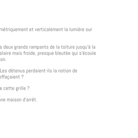
éométriquement et verticalement la lumière sur
s deux grands rampants de la toiture jusqu’à la
olaire mais froide, presque bleutée qui s’écoule
ion.
Les détenus perdaient-ils la notion de
effaçaient ?
 cette grille ?
nne maison d’arrêt.