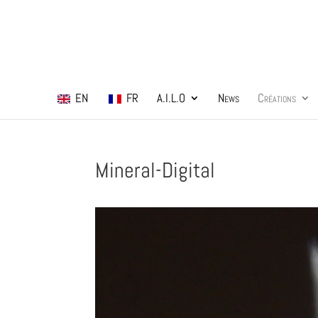
EN
FR
A.I.L.O
News
Créations
Mineral-Digital