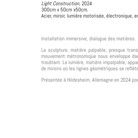
Light Construction
,
2024
300cm x 50cm x50cm.
Acier, miroir, lumière motorisée, électronique,
Installation immersive, dialogue des matières.
La sculpture, matière palpable, presque tran
mouvement métronomique nous enveloppe dans
troublant. La lumière, matière impalpable, appar
de miroirs où les lignes géométriques se reflè
Présentée à Hildesheim, Allemagne en 2024 pou