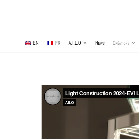
EN
FR
A.I.L.O
News
Créations